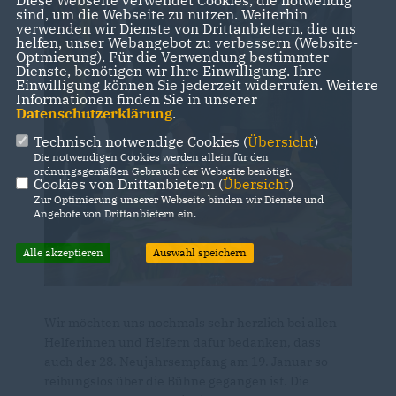
sind, um die Webseite zu nutzen. Weiterhin
verwenden wir Dienste von Drittanbietern, die uns
helfen, unser Webangebot zu verbessern (Website-
Optmierung). Für die Verwendung bestimmter
Dienste, benötigen wir Ihre Einwilligung. Ihre
Einwilligung können Sie jederzeit widerrufen. Weitere
Informationen finden Sie in unserer
Datenschutzerklärung
.
Technisch notwendige Cookies (
Übersicht
)
Die notwendigen Cookies werden allein für den
ordnungsgemäßen Gebrauch der Webseite benötigt.
Cookies von Drittanbietern (
Übersicht
)
Zur Optimierung unserer Webseite binden wir Dienste und
Angebote von Drittanbietern ein.
Alle akzeptieren
Auswahl speichern
Wir möchten uns nochmals sehr herzlich bei allen
Helferinnen und Helfern dafür bedanken, dass
auch der 28. Neujahrsempfang am 19. Januar so
reibungslos über die Bühne gegangen ist. Die