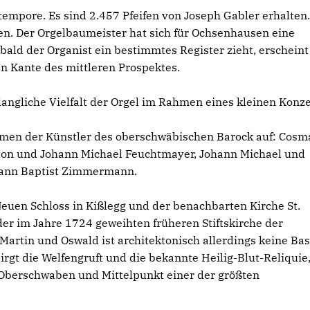
stempore. Es sind 2.457 Pfeifen von Joseph Gabler erhalten.
en. Der Orgelbaumeister hat sich für Ochsenhausen eine
obald der Organist ein bestimmtes Register zieht, erscheint
 Kante des mittleren Prospektes.
angliche Vielfalt der Orgel im Rahmen eines kleinen Konze
men der Künstler des oberschwäbischen Barock auf: Cosm
ton und Johann Michael Feuchtmayer, Johann Michael und
hann Baptist Zimmermann.
uen Schloss in Kißlegg und der benachbarten Kirche St.
der im Jahre 1724 geweihten früheren Stiftskirche der
 Martin und Oswald ist architektonisch allerdings keine Bas
rgt die Welfengruft und die bekannte Heilig-Blut-Reliquie,
 Oberschwaben und Mittelpunkt einer der größten