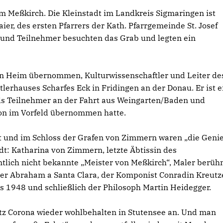
um Meßkirch. Die Kleinstadt im Landkreis Sigmaringen ist
er, des ersten Pfarrers der Kath. Pfarrgemeinde St. Josef
 und Teilnehmer besuchten das Grab und legten ein
in Heim übernommen, Kulturwissenschaftler und Leiter de
rhauses Scharfes Eck in Fridingen an der Donau. Er ist e
lls Teilnehmer an der Fahrt aus Weingarten/Baden und
ion im Vorfeld übernommen hatte.
t und im Schloss der Grafen von Zimmern waren „die Genie
t: Katharina von Zimmern, letzte Äbtissin des
tlich nicht bekannte „Meister von Meßkirch“, Maler berüh
r Abraham a Santa Clara, der Komponist Conradin Kreutze
is 1948 und schließlich der Philosoph Martin Heidegger.
z Corona wieder wohlbehalten in Stutensee an. Und man