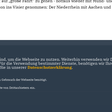
 auf „große Fahrt“ zu gehen - notfalls wieder mit Mund- un
hon ins Visier genommen: Der Niederrhein mit Aachen und
nd, um die Webseite zu nutzen. Weiterhin verwenden wir Di
r die Verwendung bestimmter Dienste, benötigen wir Ihre 
 Sie in unserer
Datenschutzerklärung
.
Gebrauch der Webseite benötigt.
e von Drittanbietern ein.