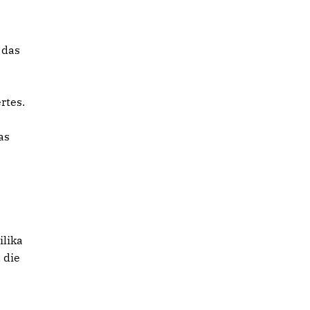
 das
rtes.
as
ilika
 die