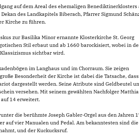
gang auf dem Areal des ehemaligen Benediktinerklosters 
 Dekan des Landkapitels Biberach, Pfarrer Sigmund Schän
r Kirche zu führen.
skus zur Basilika Minor ernannte Klosterkirche St. Georg
otischen Stil erbaut und ab 1660 barockisiert, wobei in d
Klassizismus sichtbar wird.
rkadenbögen im Langhaus und im Chorraum. Sie zeigen
 große Besonderheit der Kirche ist dabei die Tatsache, dass
kariot dargestellt werden. Seine Atribute sind Geldbeutel u
enschein versehen. Mit seinem gewählten Nachfolger Matthia
auf 14 erweitert.
darunter die berühmte Joseph Gabler-Orgel aus den Jahren 
ster auf vier Manualen und Pedal. Am bekanntesten sind die
hahmt, und der Kuckucksruf.