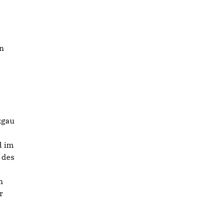
en
zgau
d im
 des
m
r