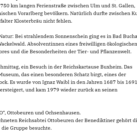
. 750 km langen Ferienstraße zwischen Ulm und St. Gallen,
ischen Vorarlberg bevölkern. Natürlich durfte zwischen K
alter Klosterbräu nicht fehlen.
atur: Bei strahlendem Sonnenschein ging es in Bad Buch
ckelwald. Absolventinnen eines freiwilligen ökologische
ores und die Besonderheiten der Tier- und Pflanzenwelt.
chmittag, ein Besuch in der Reichskartause Buxheim. Das
 Museum, das einen besonderen Schatz birgt, eines der
ock. Es wurde von Ignaz Waibl in den Jahren 1687 bis 169
ersteigert, und kam 1979 wieder zurück an seinen
 „O“, Ottobeuren und Ochsenhausen.
ichneten Reichsabtei Ottobeuren der Benediktiner gehört d
ie die Gruppe besuchte.