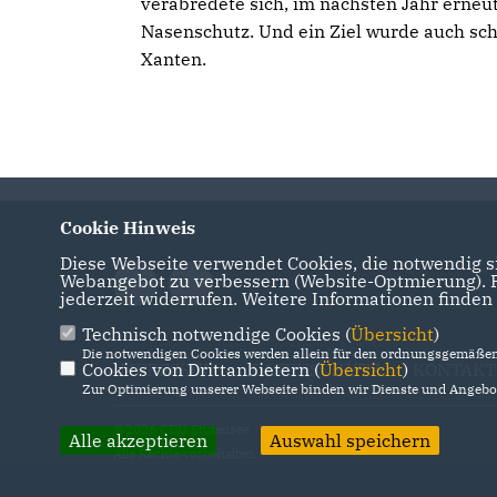
verabredete sich, im nächsten Jahr erneut
Nasenschutz. Und ein Ziel wurde auch sc
Xanten.
Cookie Hinweis
Diese Webseite verwendet Cookies, die notwendig si
Webangebot zu verbessern (Website-Optmierung). Fü
jederzeit widerrufen. Weitere Informationen finden
Technisch notwendige Cookies (
Übersicht
)
Die notwendigen Cookies werden allein für den ordnungsgemäßen 
Cookies von Drittanbietern (
IMPRESSUM
DATENSCHUTZ
Übersicht
)
KONTAKT
Zur Optimierung unserer Webseite binden wir Dienste und Angebot
@2026 CDU Stutensee
Alle akzeptieren
Auswahl speichern
Alle Rechte vorbehalten.