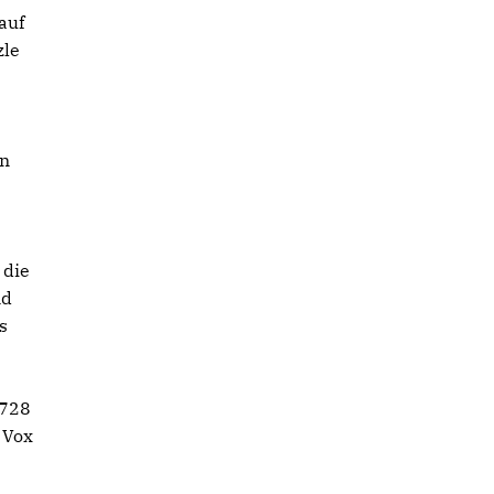
auf
zle
en
 die
nd
s
1728
 Vox