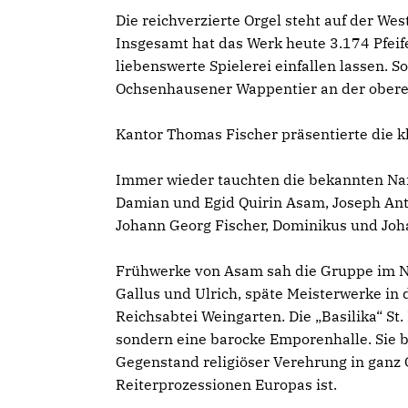
Die reichverzierte Orgel steht auf der We
Insgesamt hat das Werk heute 3.174 Pfeif
liebenswerte Spielerei einfallen lassen. S
Ochsenhausener Wappentier an der oberen
Kantor Thomas Fischer präsentierte die kl
Immer wieder tauchten die bekannten Na
Damian und Egid Quirin Asam, Joseph An
Johann Georg Fischer, Dominikus und Jo
Frühwerke von Asam sah die Gruppe im Ne
Gallus und Ulrich, späte Meisterwerke in 
Reichsabtei Weingarten. Die „Basilika“ St.
sondern eine barocke Emporenhalle. Sie bi
Gegenstand religiöser Verehrung in ganz
Reiterprozessionen Europas ist.