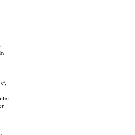
s
in
s“,
mter
r,