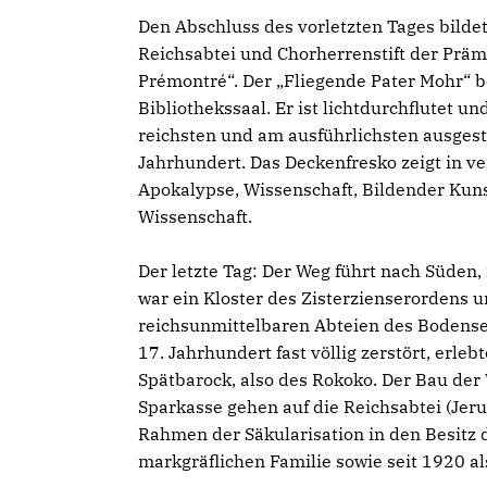
Den Abschluss des vorletzten Tages bilde
Reichsabtei und Chorherrenstift der Prä
Prémontré“. Der „Fliegende Pater Mohr“ 
Bibliothekssaal. Er ist lichtdurchflutet un
reichsten und am ausführlichsten ausge
Jahrhundert. Das Deckenfresko zeigt in ve
Apokalypse, Wissenschaft, Bildender Kuns
Wissenschaft.
Der letzte Tag: Der Weg führt nach Süden
war ein Kloster des Zisterzienserordens
reichsunmittelbaren Abteien des Bodense
17. Jahrhundert fast völlig zerstört, erle
Spätbarock, also des Rokoko. Der Bau der
Sparkasse gehen auf die Reichsabtei (Jeru
Rahmen der Säkularisation in den Besitz 
markgräflichen Familie sowie seit 1920 al