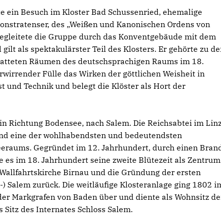
te ein Besuch im Kloster Bad Schussenried, ehemalige
monstratenser, des „Weißen und Kanonischen Ordens von
begleitete die Gruppe durch das Konventgebäude mit dem
d gilt als spektakulärster Teil des Klosters. Er gehörte zu d
statteten Räumen des deutschsprachigen Raums im 18.
rwirrender Fülle das Wirken der göttlichen Weisheit in
t und Technik und belegt die Klöster als Hort der
, in Richtung Bodensee, nach Salem. Die Reichsabtei im Lin
 und eine der wohlhabendsten und bedeutendsten
eraums. Gegründet im 12. Jahrhundert, durch einen Bran
bte es im 18. Jahrhundert seine zweite Blütezeit als Zentrum
 Wallfahrtskirche Birnau und die Gründung der ersten
-) Salem zurück. Die weitläufige Klosteranlage ging 1802 i
der Markgrafen von Baden über und diente als Wohnsitz de
s Sitz des Internates Schloss Salem.