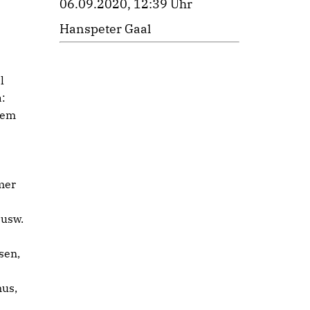
06.09.2020, 12:39 Uhr
Hanspeter Gaal
l
a:
nem
mer
 usw.
sen,
mus,