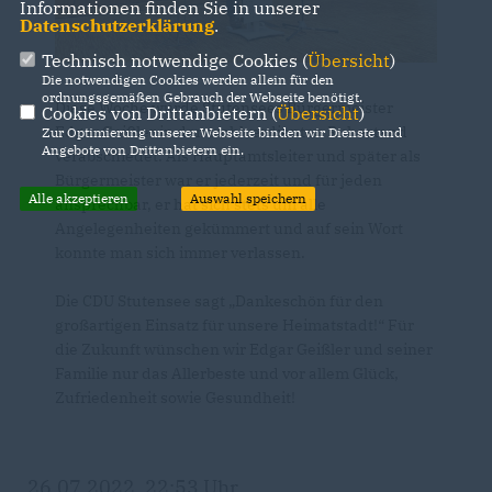
Informationen finden Sie in unserer
Datenschutzerklärung
.
Technisch notwendige Cookies (
Übersicht
)
Die notwendigen Cookies werden allein für den
ordnungsgemäßen Gebrauch der Webseite benötigt.
Diese Woche wurde Stutensees Bürgermeister
Cookies von Drittanbietern (
Übersicht
)
Edgar Geißler in den wohlverdienten Ruhestand
Zur Optimierung unserer Webseite binden wir Dienste und
Angebote von Drittanbietern ein.
verabschiedet. Als Hauptamtsleiter und später als
Bürgermeister war er jederzeit und für jeden
Alle akzeptieren
Auswahl speichern
ansprechbar, er hat sich stets um alle
Angelegenheiten gekümmert und auf sein Wort
konnte man sich immer verlassen.
Die CDU Stutensee sagt „Dankeschön für den
großartigen Einsatz für unsere Heimatstadt!“ Für
die Zukunft wünschen wir Edgar Geißler und seiner
Familie nur das Allerbeste und vor allem Glück,
Zufriedenheit sowie Gesundheit!
26.07.2022, 22:53 Uhr