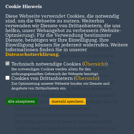
Cookie Hinweis
Diese Webseite verwendet Cookies, die notwendig
Beim Thema
PV-Strategie
sind, um die Webseite zu nutzen. Weiterhin
Stutensee/Betreibermodelle“
handelt es sich ja um
verwenden wir Dienste von Drittanbietern, die uns
ein Langläuferthema. Bereits im Spätjahr 2022
helfen, unser Webangebot zu verbessern (Website-
Optmierung). Für die Verwendung bestimmter
haben wir als Fraktion betont, dass ein möglichst
Dienste, benötigen wir Ihre Einwilligung. Ihre
großer Eigenbetrieb seitens der Stadt Stutensee am
Einwilligung können Sie jederzeit widerrufen. Weitere
Informationen finden Sie in unserer
besten wäre. Diesen Standpunkt haben wir in der
Datenschutzerklärung
.
Klimawerkstatt im Mai nochmals, auch quantitativ,
untermauert. Wir haben aufgezeigt, welch großes
Technisch notwendige Cookies (
Übersicht
)
Sparpotential nach erfolgter Amortisation der
Die notwendigen Cookies werden allein für den
ordnungsgemäßen Gebrauch der Webseite benötigt.
Anlagen der selbst produzierte und dann selbst
Cookies von Drittanbietern (
Übersicht
)
verbrauchte Strom eines städtischen Eigenbetrieb
Zur Optimierung unserer Webseite binden wir Dienste und
Angebote von Drittanbietern ein.
hat. Dieses Sparpotential, in Form von gesparten
Stromkosten schafft uns Freiräume von mehreren
Alle akzeptieren
Auswahl speichern
Millionen €, die wir dann an anderen Stellen wie z.B.
Kindergärten oder der Sanierung des
Schulzentrums sinnvoll einsetzen können.
Allerdings gab es bis zu diesem Zeitpunkt im Mai
noch einiges an Gegenwind aus dem Gremium und