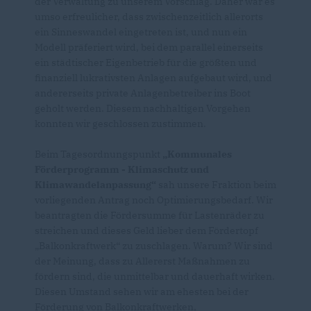
der Verwaltung zu unserem Vorschlag. Daher war es
umso erfreulicher, dass zwischenzeitlich allerorts
ein Sinneswandel eingetreten ist, und nun ein
Modell präferiert wird, bei dem parallel einerseits
ein städtischer Eigenbetrieb für die größten und
finanziell lukrativsten Anlagen aufgebaut wird, und
andererseits private Anlagenbetreiber ins Boot
geholt werden. Diesem nachhaltigen Vorgehen
konnten wir geschlossen zustimmen.
Beim Tagesordnungspunkt
Kommunales
Förderprogramm - Klimaschutz und
Klimawandelanpassung“
sah unsere Fraktion beim
vorliegenden Antrag noch Optimierungsbedarf. Wir
beantragten die Fördersumme für Lastenräder zu
streichen und dieses Geld lieber dem Fördertopf
Balkonkraftwerk“ zu zuschlagen. Warum? Wir sind
der Meinung, dass zu Allererst Maßnahmen zu
fördern sind, die unmittelbar und dauerhaft wirken.
Diesen Umstand sehen wir am ehesten bei der
Förderung von Balkonkraftwerken,